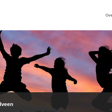
Ove
lveen